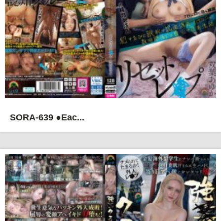
SORA-639 ●Eac...