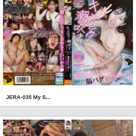
JERA-035 My S...