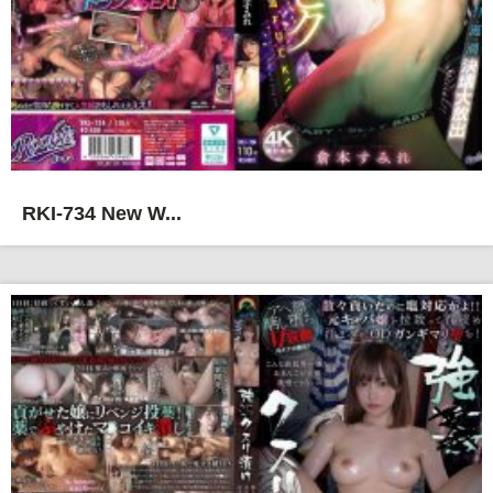
RKI-734 New W...