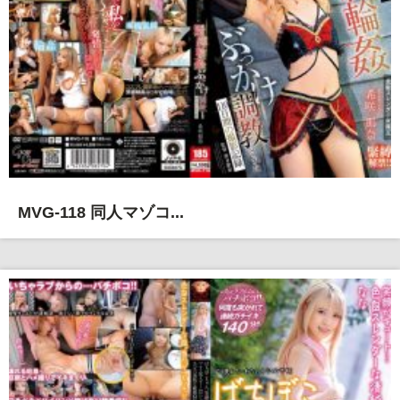
MVG-118 同人マゾコ...