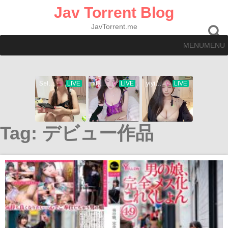
Skip
Jav Torrent Blog
to
content
JavTorrent.me
MENU
MENU
Tag:
デビュー作品